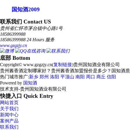
国知酒2009
联系我们 Contact US
贵州省仁怀市茅台镇中心路1号
18586399988
18586399988 24 Hours 服务
www.gzgzjy.cn
底部 Bottom
Copyright© www.gzgzjy.cn(
复制链接
)贵州国知酒业有限公司
贵州酱香酒定制哪家好？贵州酱香酒加盟报价是多少？国知酒质量怎么
热门城市推广:
新乡
郑州
洛阳
平顶山
南阳
周口
商丘
信阳
Powered by
国知酒
技术支持-贵州国知酒业有限公司
快捷入口 Quick Entry
网站首页
关于我们
新闻中心
案例产品
联系我们