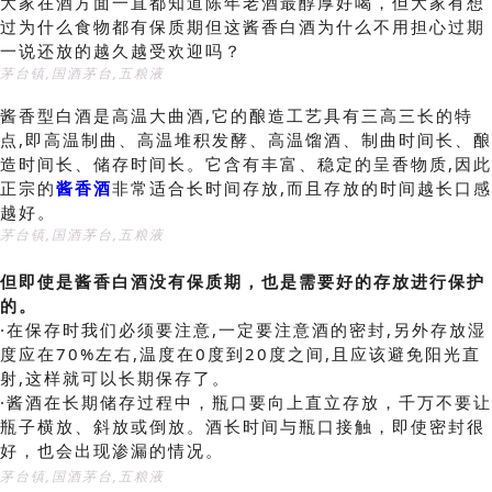
大家在酒方面一直都知道陈年老酒最醇厚好喝，但大家有想
过为什么食物都有保质期但这酱香白酒为什么不用担心过期
一说还放的越久越受欢迎吗？
茅台镇,国酒茅台,五粮液
酱香型白酒是高温大曲酒,它的酿造工艺具有三高三长的特
点,即高温制曲、高温堆积发酵、高温馏酒、制曲时间长、酿
造时间长、储存时间长。它含有丰富、稳定的呈香物质,因此
正宗的
酱香酒
非常适合长时间存放,而且存放的时间越长口感
越好。
茅台镇,国酒茅台,五粮液
但即使是酱香白酒没有保质期，也是需要好的存放进行保护
的。
·在保存时我们必须要注意,一定要注意酒的密封,另外存放湿
度应在70%左右,温度在0度到20度之间,且应该避免阳光直
射,这样就可以长期保存了。
·酱酒在长期储存过程中，瓶口要向上直立存放，千万不要让
瓶子横放、斜放或倒放。酒长时间与瓶口接触，即使密封很
好，也会出现渗漏的情况。
茅台镇,国酒茅台,五粮液