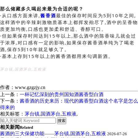
那么储藏多久喝起来最为合适的呢？
·从口感方面来讲,
酱香酒
最佳的保存时间应为5到10年之间,
这样酒中的辛辣刺激物质基本上都挥发殆尽了,酒中的呈香物
质更加均衡,口感也更加柔和舒适、香醇可口。
·但如果保存时间达到15年以上,那么酒中的陈香味儿就会过
于浓厚,对口感有一定的影响,如果保存酱香酒单纯为了喝老
酒,保存5到10年就足够久了。
·基本上存到15年以上的酱香酒都用来勾调新酒。
茅台镇,国酒茅台,五粮液
作者：www.gzgzjy.cn
上一条：
一杯记忆深刻的贵州国知酒酱香型白酒
下一条：
酱香酒的历史来历：现代的酱香型白酒这个名字是怎么
得来的
相关标签：
茅台镇
,
国酒茅台
,
五粮液
,
相关新闻
Related
酱酒的三大保健功能——茅台镇,国酒茅台,五粮液
2026-07-26