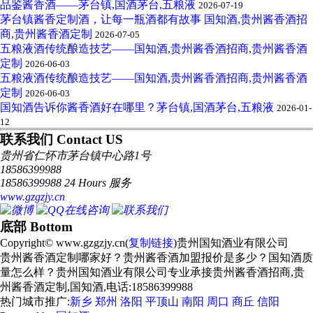
品鉴酱香酒——茅台镇,国酒茅台,五粮液
2026-07-19
茅台镇酱香定制酒，让每一瓶酒都有故事 国知酒,贵州酱香酒招
商,贵州酱香酒定制
2026-07-05
五粮液酒传统酿造技艺——国知酒,贵州酱香酒招商,贵州酱香酒
定制
2026-06-03
五粮液酒传统酿造技艺——国知酒,贵州酱香酒招商,贵州酱香酒
定制
2026-06-03
国知酒告诉你酱香酒好在哪里？茅台镇,国酒茅台,五粮液
2026-01-
12
联系我们 Contact US
贵州省仁怀市茅台镇中心路1号
18586399988
18586399988 24 Hours 服务
www.gzgzjy.cn
底部 Bottom
Copyright© www.gzgzjy.cn(
复制链接
)贵州国知酒业有限公司
贵州酱香酒定制哪家好？贵州酱香酒加盟报价是多少？国知酒质
量怎么样？贵州国知酒业有限公司专业承接贵州酱香酒招商,贵
州酱香酒定制,国知酒,电话:18586399988
热门城市推广:
新乡
郑州
洛阳
平顶山
南阳
周口
商丘
信阳