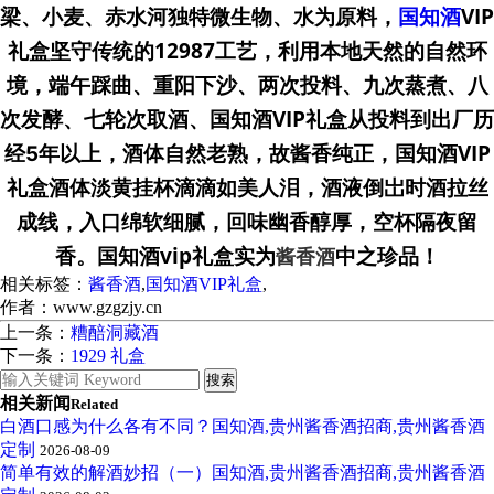
国知酒
VIP
梁、小麦、赤水河独特微生物、水为原料
，
礼盒坚守传统的12987工艺，
利用本地天然的自然环
境，端午踩曲、重阳下沙、两次投料、九次蒸煮、八
国知酒VIP礼盒
次发酵、七轮次取酒、
从投料到出厂历
国知酒VIP
经5年以上，酒体自然老熟，故酱香纯正，
礼盒
酒体淡黄挂杯滴滴如美人泪，酒液倒岀时酒拉丝
空杯隔夜留
成线，入
口绵软细腻，回味幽香醇厚，
香。
国知酒vip礼盒
实为
中之珍品！
酱香酒
相关标签：
酱香酒
,
国知酒VIP礼盒
,
作者：www.gzgzjy.cn
上一条：
糟醅洞藏酒
下一条：
1929 礼盒
相关新闻
Related
白酒口感为什么各有不同？国知酒,贵州酱香酒招商,贵州酱香酒
定制
2026-08-09
简单有效的解酒妙招（一）国知酒,贵州酱香酒招商,贵州酱香酒