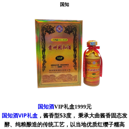
国知
国知酒
VIP礼盒1999元
国知酒VIP礼盒
，酱香型53度，
 秉承大曲酱香固态发
酵、纯粮酿造的传统工艺，以当地优质红缨子糯高