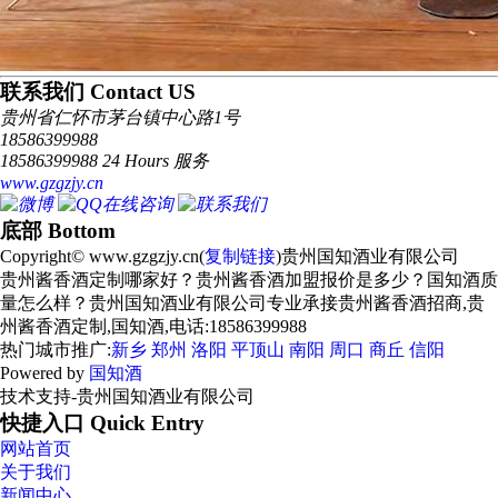
联系我们 Contact US
贵州省仁怀市茅台镇中心路1号
18586399988
18586399988 24 Hours 服务
www.gzgzjy.cn
底部 Bottom
Copyright© www.gzgzjy.cn(
复制链接
)贵州国知酒业有限公司
贵州酱香酒定制哪家好？贵州酱香酒加盟报价是多少？国知酒质
量怎么样？贵州国知酒业有限公司专业承接贵州酱香酒招商,贵
州酱香酒定制,国知酒,电话:18586399988
热门城市推广:
新乡
郑州
洛阳
平顶山
南阳
周口
商丘
信阳
Powered by
国知酒
技术支持-贵州国知酒业有限公司
快捷入口 Quick Entry
网站首页
关于我们
新闻中心